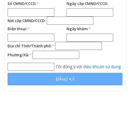
Số CMND/CCCD:
*
Ngày cấp CMND/CCCD:
Nơi cấp CMND/CCCD:
Điện thoại:
*
Ngày khám:
*
Địa chỉ Tỉnh/Thành phố:
*
Phường/Xã:
*
Tôi đồng ý với
điều khoản sử dụng
ĐĂNG KÝ